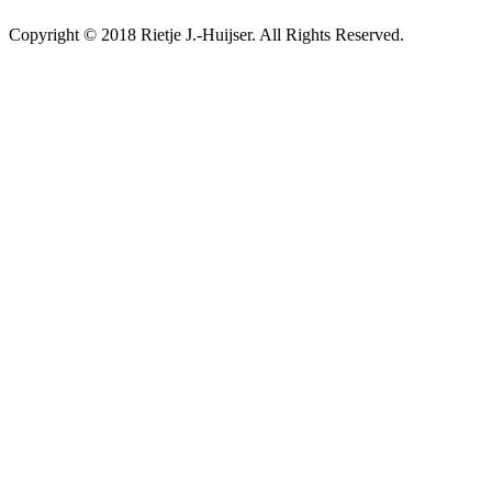
AdmirorGallery 4.5.0
, author/s
Vasiljevski
&
Kekeljevic
.
Copyright © 2018 Rietje J.-Huijser. All Rights Reserved.