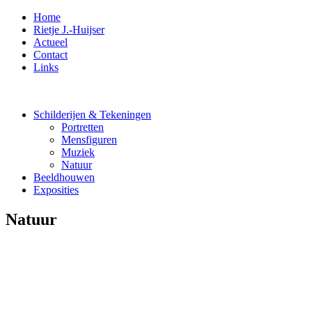
Home
Rietje J.-Huijser
Actueel
Contact
Links
Schilderijen & Tekeningen
Portretten
Mensfiguren
Muziek
Natuur
Beeldhouwen
Exposities
Natuur